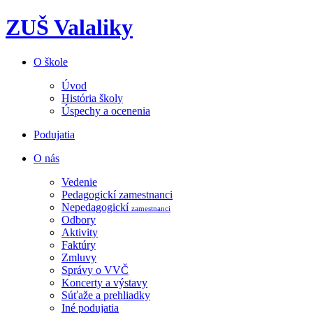
ZUŠ Valaliky
O škole
Úvod
História školy
Úspechy a ocenenia
Podujatia
O nás
Vedenie
Pedagogickí zamestnanci
Nepedagogickí
zamestnanci
Odbory
Aktivity
Faktúry
Zmluvy
Správy o VVČ
Koncerty a výstavy
Súťaže a prehliadky
Iné podujatia