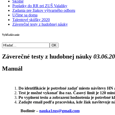
Školné
Poplatky do RR pri ZUŠ Valaliky
Zadania pre žiakov výtvarného odboru
Učíme sa doma
Talentové skúšky 2020
Záverečné testy z hudobnej náuky
Vyhľadávanie
Záverečné testy z hudobnej náuky
03.06.2
Manuál
Do identifikácie je potrebné zadať miesto návštevy HN 
Test je možné vykonať iba raz. Časový limit je 120 minú
Po vyplnení testu a zobrazení hodnotenia je potrebné k
Zadajte email podľa pracoviska, kde žiak navštevuje n
Budimír –
nauka1zus@gmail.com