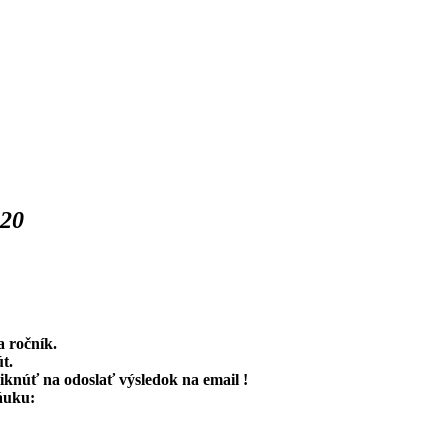
020
a ročník.
t.
liknúť na odoslať výsledok na email !
áuku: