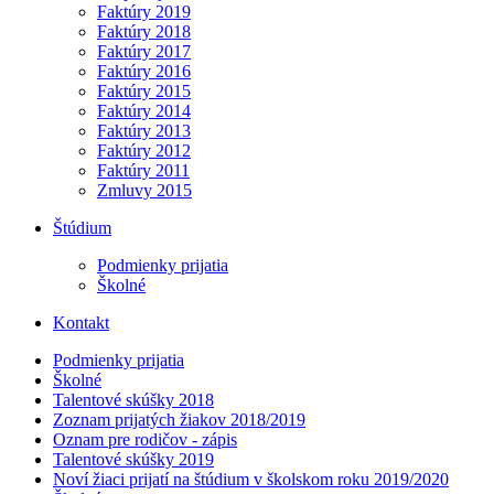
Faktúry 2019
Faktúry 2018
Faktúry 2017
Faktúry 2016
Faktúry 2015
Faktúry 2014
Faktúry 2013
Faktúry 2012
Faktúry 2011
Zmluvy 2015
Štúdium
Podmienky prijatia
Školné
Kontakt
Podmienky prijatia
Školné
Talentové skúšky 2018
Zoznam prijatých žiakov 2018/2019
Oznam pre rodičov - zápis
Talentové skúšky 2019
Noví žiaci prijatí na štúdium v školskom roku 2019/2020